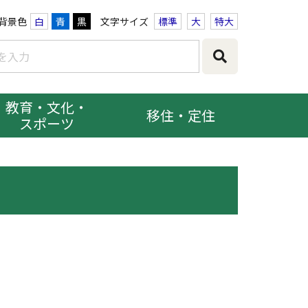
背景色
白
青
黒
文字サイズ
標準
大
特大
教育・文化・
移住・定住
スポーツ